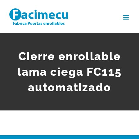
Saltar
al
contenido
Cierre enrollable
lama ciega FC115
automatizado