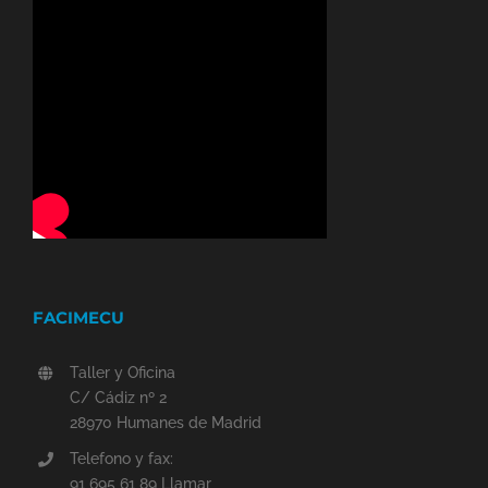
FACIMECU
Taller y Oficina
C/ Cádiz nº 2
28970 Humanes de Madrid
Telefono y fax:
91 695 61 89 Llamar