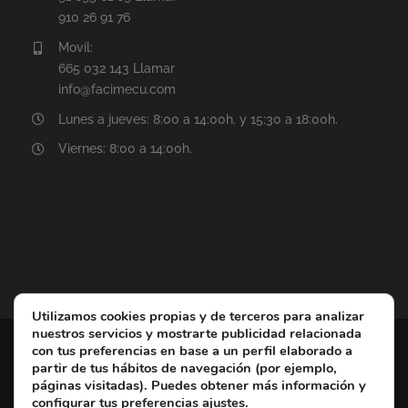
910 26 91 76
Movil:
665 032 143 Llamar
info@facimecu.com
Lunes a jueves: 8:00 a 14:00h. y 15:30 a 18:00h.
Viernes: 8:00 a 14:00h.
Utilizamos cookies propias y de terceros para analizar
nuestros servicios y mostrarte publicidad relacionada
COPYRIGHT © Fábrica de Cierres Metálicos Facimecu - Reservados todos
con tus preferencias en base a un perfil elaborado a
partir de tus hábitos de navegación (por ejemplo,
los derechos |
Aviso Legal
|
Política de Privacidad
|
Política de
páginas visitadas). Puedes obtener más información y
cookies
|
Registro de Actividades de Tratamiento
Cierres metálicos
configurar tus preferencias
ajustes
.